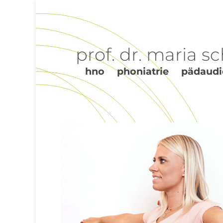
prof. dr. maria s
hno phoniatrie pädaudi