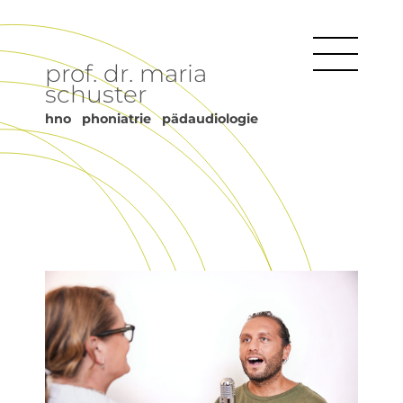
prof. dr. maria
schuster
hno phoniatrie pädaudiologie