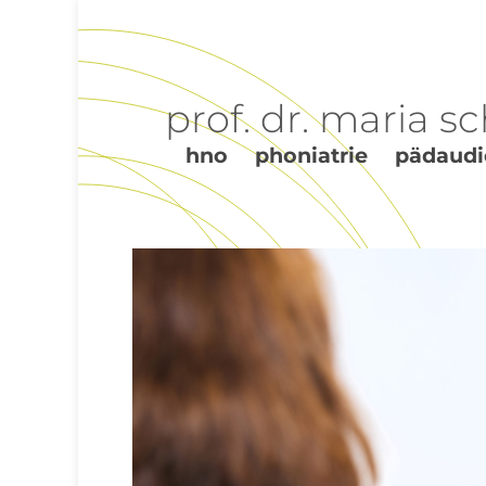
prof. dr. maria s
hno phoniatrie pädaudi