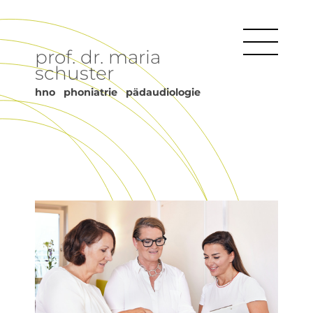
prof. dr. maria
schuster
hno phoniatrie pädaudiologie